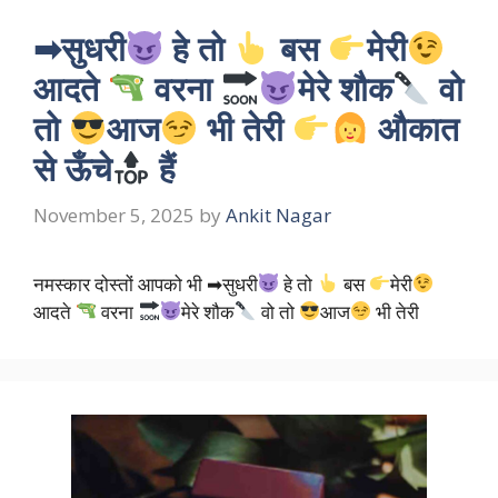
➡सुधरी
हे तो
बस
मेरी
आदते
वरना
मेरे शौक
वो
तो
आज
भी तेरी
औकात
से ऊँचे
हैं
November 5, 2025
by
Ankit Nagar
नमस्कार दोस्तों आपको भी ➡सुधरी
हे तो
बस
मेरी
आदते
वरना
मेरे शौक
वो तो
आज
भी तेरी