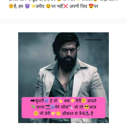
है, हम
उमीद
पर नहीं
अपनी जिद
पर